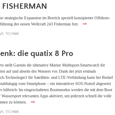
3 FISHERMAN
ine strategische Expansion im Bereich speziell konzipierter Offshore-
führung des neuen Wellcraft 243 Fisherman fort.
WS
,
TECHNIK
nk: die quatix 8 Pro
Pro stellt Garmin die ultimative Marine Multisport-Smartwatch für
ten auf und abseits des Wassers vor. Dank der jetzt erstmals
ach-Technologie1 für Satelliten- und LTE-Verbindung kann bei Bedarf
 unabhängig vom Smartphone – ein interaktiver SOS-Notruf abgesetzt
s hilfreich: Im eingeschalteten Bootsmodus werden die mit dem Boot
Wassersport relevanten Apps aktiviert, um jederzeit schnell die volle
hmen zu können.
WS
,
TECHNIK