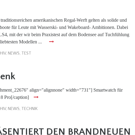
traditionsreichen amerikanischen Regal-Werft gelten als solide und
itboote für Leute mit Wasserski- und Wakeboard- Ambitionen. Dabei
LS4, mit der wir beim Praxistest auf dem Bodensee auf Tuchfühlung
liebtesten Modellen ...
HIV
,
NEWS
,
TEST
lenk
achment_22676" align="alignnone" width="731"] Smartwatch für
 8 Pro[/caption]
HIV
,
NEWS
,
TECHNIK
ÄSENTIERT DEN BRANDNEUEN