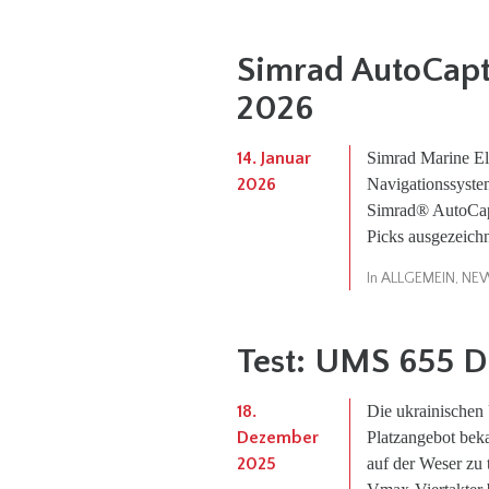
Simrad AutoCapt
2026
14. Januar
Simrad Marine Ele
2026
Navigationssyste
Simrad® AutoCap
Picks ausgezeich
In
ALLGEMEIN
,
NE
Test: UMS 655 
18.
Die ukrainischen
Dezember
Platzangebot bek
2025
auf der Weser zu