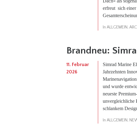
Dach« als sogena
erfreut sich eine
Gesamterscheinung
In
ALLGEMEIN
,
ARC
Brandneu: Simr
11. Februar
Simrad Marine Elec
2026
Jahrzehnten Inno
Marinenavigation
und wurde entwicke
neueste Premium-K
unvergleichliche 
schlankem Design,
In
ALLGEMEIN
,
NE