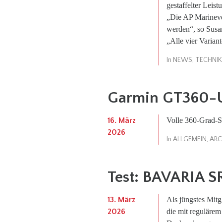
gestaffelter Leis
„Die AP Marinever
werden“, so Susa
„Alle vier Variant
In
NEWS
,
TECHNIK
Garmin GT360-
16. März
Volle 360-Grad-
2026
In
ALLGEMEIN
,
ARC
Test: BAVARIA 
13. März
Als jüngstes Mitg
2026
die mit reguläre