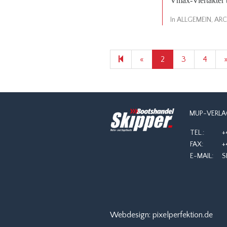
Vmax-Viertakter b
In
ALLGEMEIN
,
ARC
Previous
«
2
3
4
page
MUP-VERLA
TEL.:
+
FAX:
+
E-MAIL:
S
Webdesign:
pixelperfektion.de