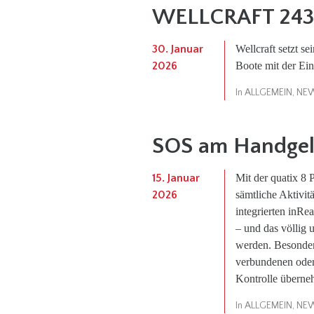
WELLCRAFT 24
30. Januar
Wellcraft setzt se
2026
Boote mit der Ein
In
ALLGEMEIN
,
NE
SOS am Handgele
15. Januar
Mit der quatix 8 
2026
sämtliche Aktivitä
integrierten inRe
– und das völlig
werden. Besonder
verbundenen oder 
Kontrolle überne
In
ALLGEMEIN
,
NE