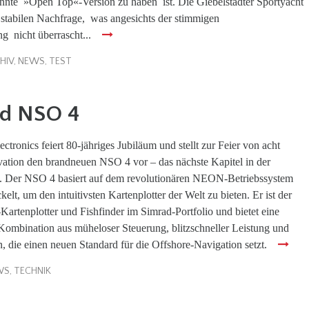
nnte »Open Top«-Version zu haben ist. Die Giebelstädter Sportyacht
r stabilen Nachfrage, was angesichts der stimmigen
 nicht überrascht...
HIV
,
NEWS
,
TEST
ad NSO 4
tronics feiert 80-jähriges Jubiläum und stellt zur Feier von acht
vation den brandneuen NSO 4 vor – das nächste Kapitel in der
. Der NSO 4 basiert auf dem revolutionären NEON-Betriebssystem
lt, um den intuitivsten Kartenplotter der Welt zu bieten. Er ist der
artenplotter und Fishfinder im Simrad-Portfolio und bietet eine
Kombination aus müheloser Steuerung, blitzschneller Leistung und
 die einen neuen Standard für die Offshore-Navigation setzt.
WS
,
TECHNIK