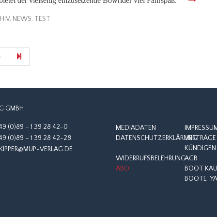
ietet der vielseitig einzusetzende Bowrider viel Fahrspaß.
HIV
,
NEWS
,
TEST
Next
108
»
page
G GMBH
49 (0)89 – 1 39 28 42-0
MEDIADATEN
IMPRESSU
49 (0)89 – 1 39 28 42-28
DATENSCHUTZERKLÄRUNG
VERTRÄGE 
KÜNDIGEN
KIPPER@MUP-VERLAG.DE
WIDERRUFSBELEHRUNG
AGB
ABO
BOOT KAUF
BOOTE-YA