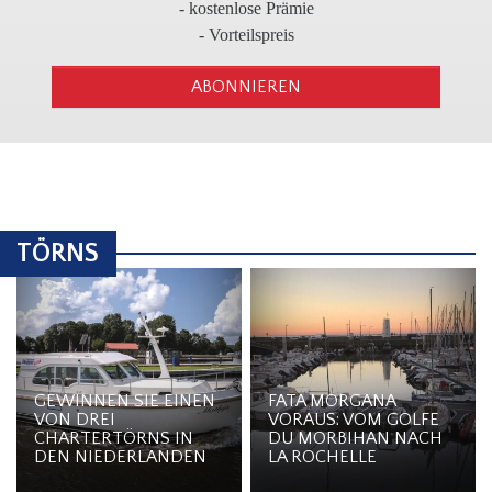
3
- kostenlose Prämie
- Vorteilspreis
ABONNIEREN
TÖRNS
GEWINNEN SIE EINEN
FATA MORGANA
VON DREI
VORAUS: VOM GOLFE
CHARTERTÖRNS IN
DU MORBIHAN NACH
DEN NIEDERLANDEN
LA ROCHELLE