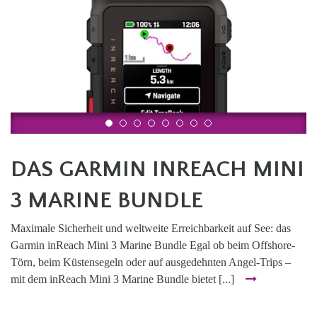
6. Juli 2026
29
DAS GARMIN INREACH MINI
3 MARINE BUNDLE
Maximale Sicherheit und weltweite Erreichbarkeit auf See: das
Ga
Garmin inReach Mini 3 Marine Bundle Egal ob beim Offshore-
Se
Törn, beim Küstensegeln oder auf ausgedehnten Angel-Trips –
ex
em
mit dem inReach Mini 3 Marine Bundle bietet [...]
an
und