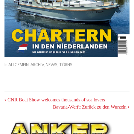
In
ALLGEMEIN
,
ARCHIV
,
NEWS
,
TÖRNS
POST
CNR Boat Show welcomes thousands of sea lovers
Bavaria-Werft: Zurück zu den Wurzeln
NAVIGATION