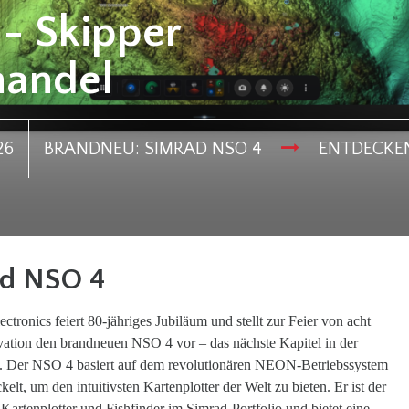
 - Skipper
handel
26
BRANDNEU: SIMRAD NSO 4
ENTDECKE
ad NSO 4
tronics feiert 80-jähriges Jubiläum und stellt zur Feier von acht
vation den brandneuen NSO 4 vor – das nächste Kapitel in der
. Der NSO 4 basiert auf dem revolutionären NEON-Betriebssystem
lt, um den intuitivsten Kartenplotter der Welt zu bieten. Er ist der
artenplotter und Fishfinder im Simrad-Portfolio und bietet eine