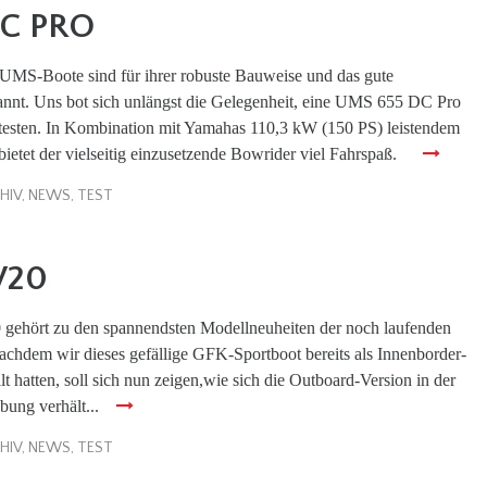
DC PRO
 UMS-Boote sind für ihrer robuste Bauweise und das gute
annt. Uns bot sich unlängst die Gelegenheit, eine UMS 655 DC Pro
 testen. In Kombination mit Yamahas 110,3 kW (150 PS) leistendem
ietet der vielseitig einzusetzende Bowrider viel Fahrspaß.
HIV
,
NEWS
,
TEST
V20
 gehört zu den spannendsten Modellneuheiten der noch laufenden
chdem wir dieses gefällige GFK-Sportboot bereits als Innenborder-
lt hatten, soll sich nun zeigen,wie sich die Outboard-Version in der
bung verhält...
HIV
,
NEWS
,
TEST