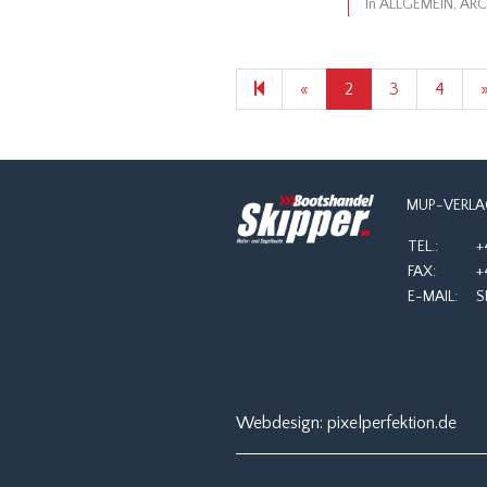
In
ALLGEMEIN
,
ARC
Previous
«
2
3
4
page
MUP-VERLA
TEL.:
+
FAX:
+
E-MAIL:
S
Webdesign:
pixelperfektion.de