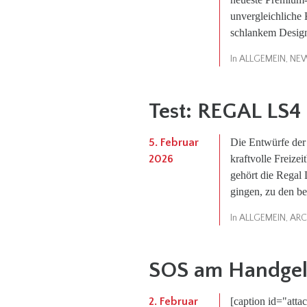
unvergleichliche 
schlankem Design,
In
ALLGEMEIN
,
NE
Test: REGAL LS4
5. Februar
Die Entwürfe der 
2026
kraftvolle Freize
gehört die Regal 
gingen, zu den be
In
ALLGEMEIN
,
ARC
SOS am Handge
2. Februar
[caption id="att