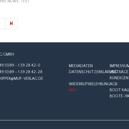
HIV
,
NEWS
,
TEST
Next
71
»
page
G GMBH
49 (0)89 – 1 39 28 42-0
MEDIADATEN
IMPRESSU
49 (0)89 – 1 39 28 42-28
DATENSCHUTZERKLÄRUNG
VERTRÄGE 
KÜNDIGEN
KIPPER@MUP-VERLAG.DE
WIDERRUFSBELEHRUNG
AGB
ABO
BOOT KAUF
BOOTE-YA