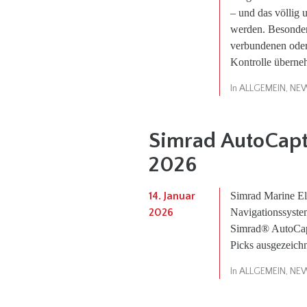
– und das völlig
werden. Besonder
verbundenen oder 
Kontrolle überne
In
ALLGEMEIN
,
NE
Simrad AutoCapt
2026
14. Januar
Simrad Marine Ele
2026
Navigationssyste
Simrad® AutoCap
Picks ausgezeich
In
ALLGEMEIN
,
NE