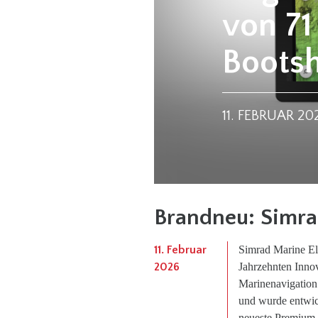
von 71
Boots
11. FEBRUAR 20
Brandneu: Simr
11. Februar
Simrad Marine Elec
2026
Jahrzehnten Inno
Marinenavigation
und wurde entwicke
neueste Premium-K