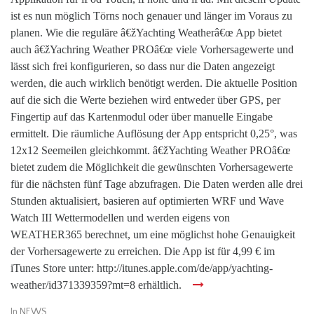
ist es nun möglich Törns noch genauer und länger im Voraus zu
planen. Wie die reguläre â€žYachting Weatherâ€œ App bietet
auch â€žYachring Weather PROâ€œ viele Vorhersagewerte und
lässt sich frei konfigurieren, so dass nur die Daten angezeigt
werden, die auch wirklich benötigt werden. Die aktuelle Position
auf die sich die Werte beziehen wird entweder über GPS, per
Fingertip auf das Kartenmodul oder über manuelle Eingabe
ermittelt. Die räumliche Auflösung der App entspricht 0,25°, was
12x12 Seemeilen gleichkommt. â€žYachting Weather PROâ€œ
bietet zudem die Möglichkeit die gewünschten Vorhersagewerte
für die nächsten fünf Tage abzufragen. Die Daten werden alle drei
Stunden aktualisiert, basieren auf optimierten WRF und Wave
Watch III Wettermodellen und werden eigens von
WEATHER365 berechnet, um eine möglichst hohe Genauigkeit
der Vorhersagewerte zu erreichen. Die App ist für 4,99 € im
iTunes Store unter: http://itunes.apple.com/de/app/yachting-
weather/id371339359?mt=8 erhältlich.
In
NEWS