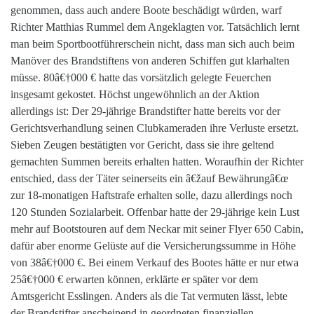
genommen, dass auch andere Boote beschädigt würden, warf
Richter Matthias Rummel dem Angeklagten vor. Tatsächlich lernt
man beim Sportbootführerschein nicht, dass man sich auch beim
Manöver des Brandstiftens von anderen Schiffen gut klarhalten
müsse. 80â€†000 € hatte das vorsätzlich gelegte Feuerchen
insgesamt gekostet. Höchst ungewöhnlich an der Aktion
allerdings ist: Der 29-jährige Brandstifter hatte bereits vor der
Gerichtsverhandlung seinen Clubkameraden ihre Verluste ersetzt.
Sieben Zeugen bestätigten vor Gericht, dass sie ihre geltend
gemachten Summen bereits erhalten hatten. Woraufhin der Richter
entschied, dass der Täter seinerseits ein â€žauf Bewährungâ€œ
zur 18-monatigen Haftstrafe erhalten solle, dazu allerdings noch
120 Stunden Sozialarbeit. Offenbar hatte der 29-jährige kein Lust
mehr auf Bootstouren auf dem Neckar mit seiner Flyer 650 Cabin,
dafür aber enorme Gelüste auf die Versicherungssumme in Höhe
von 38â€†000 €. Bei einem Verkauf des Bootes hätte er nur etwa
25â€†000 € erwarten können, erklärte er später vor dem
Amtsgericht Esslingen. Anders als die Tat vermuten lässt, lebte
der Brandstifter anscheinend in geordneten finanziellen