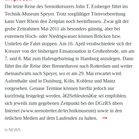
Die letzte Reise des Seenotkreuzers John T. Essberger führt ins
Technik-Museum Speyer. Trotz sorgfältiger Törnvorbereitung
kann Vater Rhein den Zeitplan noch beeinflussen. Zwar gilt der
grobe Zeitrahmen Mai 2011 als besonders günstig, aber bei
extremem Hoch- oder Niedrigwasser können Brücken bzw.
Untiefen die Fahrt stoppen. Am 16. April verabschiedete sich der
Kreuzer von der bisherigen Einsatzstation in Großenbrode, um am
7. und 8. Mai zum Hafengeburtstag in Hamburg anzulegen. Dann
führt ihn die Reise über Bremerhaven nach Rotterdam und weiter
rheinaufwärts nach Speyer, wo er am 29. Mai erwartet wird.
Aufenthalte sind in Duisburg, Köln, Koblenz und Mainz
vorgesehen. Genaue Termine können hierfür jedoch nur
kurzfristig festgelegt werden. â€žSehleutenâ€œ sei empfohlen,
sich jeweils zum gegebenen Zeitpunkt bei der DGzRS übers
Internet (www.seenotretter.de/technikmuseum) sowie in den
örtlichen Medien auf dem Laufenden zu halten.
In
NEWS