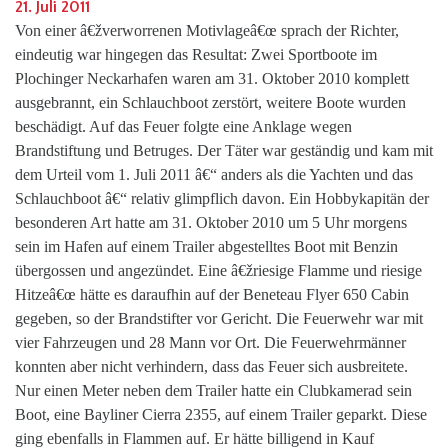
21. Juli 2011
Von einer â€žverworrenen Motivlageâ€œ sprach der Richter,
eindeutig war hingegen das Resultat: Zwei Sportboote im
Plochinger Neckarhafen waren am 31. Oktober 2010 komplett
ausgebrannt, ein Schlauchboot zerstört, weitere Boote wurden
beschädigt. Auf das Feuer folgte eine Anklage wegen
Brandstiftung und Betruges. Der Täter war geständig und kam mit
dem Urteil vom 1. Juli 2011 â€“ anders als die Yachten und das
Schlauchboot â€“ relativ glimpflich davon. Ein Hobbykapitän der
besonderen Art hatte am 31. Oktober 2010 um 5 Uhr morgens
sein im Hafen auf einem Trailer abgestelltes Boot mit Benzin
übergossen und angezündet. Eine â€žriesige Flamme und riesige
Hitzeâ€œ hätte es daraufhin auf der Beneteau Flyer 650 Cabin
gegeben, so der Brandstifter vor Gericht. Die Feuerwehr war mit
vier Fahrzeugen und 28 Mann vor Ort. Die Feuerwehrmänner
konnten aber nicht verhindern, dass das Feuer sich ausbreitete.
Nur einen Meter neben dem Trailer hatte ein Clubkamerad sein
Boot, eine Bayliner Cierra 2355, auf einem Trailer geparkt. Diese
ging ebenfalls in Flammen auf. Er hätte billigend in Kauf