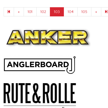
Previous
Next
«
101
102
103
104
105
»
page
page