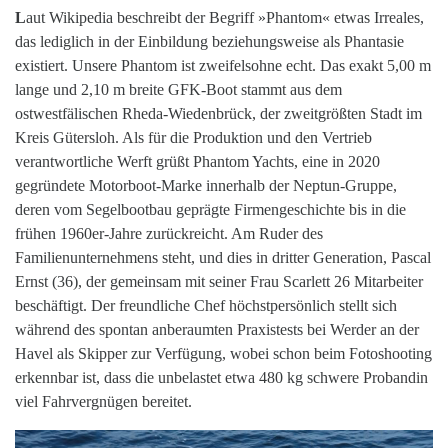
L
aut Wikipedia beschreibt der Begriff »Phantom« etwas Irreales,
das lediglich in der Einbildung beziehungsweise als Phantasie
existiert. Unsere Phantom ist zweifelsohne echt. Das exakt 5,00 m
lange und 2,10 m breite GFK-Boot stammt aus dem
ostwestfälischen Rheda-Wiedenbrück, der zweitgrößten Stadt im
Kreis Gütersloh. Als für die Produktion und den Vertrieb
verantwortliche Werft grüßt Phantom Yachts, eine in 2020
gegründete Motorboot-Marke innerhalb der Neptun-Gruppe,
deren vom Segelbootbau geprägte Firmengeschichte bis in die
frühen 1960er-Jahre zurückreicht. Am Ruder des
Familienunternehmens steht, und dies in dritter Generation, Pascal
Ernst (36), der gemeinsam mit seiner Frau Scarlett 26 Mitarbeiter
beschäftigt. Der freundliche Chef höchstpersönlich stellt sich
während des spontan anberaumten Praxistests bei Werder an der
Havel als Skipper zur Verfügung, wobei schon beim Fotoshooting
erkennbar ist, dass die unbelastet etwa 480 kg schwere Probandin
viel Fahrvergnügen bereitet.