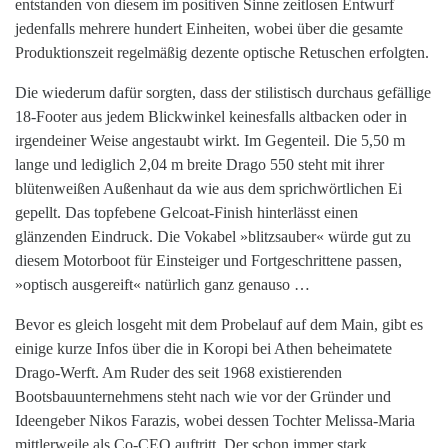
entstanden von diesem im positiven Sinne zeitlosen Entwurf
jedenfalls mehrere hundert Einheiten, wobei über die gesamte
Produktionszeit regelmäßig dezente optische Retuschen erfolgten.
Die wiederum dafür sorgten, dass der stilistisch durchaus gefällige
18-Footer aus jedem Blickwinkel keinesfalls altbacken oder in
irgendeiner Weise angestaubt wirkt. Im Gegenteil. Die 5,50 m
lange und lediglich 2,04 m breite Drago 550 steht mit ihrer
blütenweißen Außenhaut da wie aus dem sprichwörtlichen Ei
gepellt. Das topfebene Gelcoat-Finish hinterlässt einen
glänzenden Eindruck. Die Vokabel »blitzsauber« würde gut zu
diesem Motorboot für Einsteiger und Fortgeschrittene passen,
»optisch ausgereift« natürlich ganz genauso …
Bevor es gleich losgeht mit dem Probelauf auf dem Main, gibt es
einige kurze Infos über die in Koropi bei Athen beheimatete
Drago-Werft. Am Ruder des seit 1968 existierenden
Bootsbauunternehmens steht nach wie vor der Gründer und
Ideengeber Nikos Farazis, wobei dessen Tochter Melissa-Maria
mittlerweile als Co-CEO auftritt. Der schon immer stark