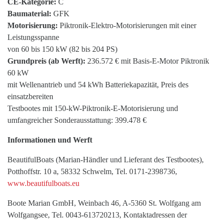
CE-Kategorie:
C
Baumaterial:
GFK
Motorisierung:
Piktronik-Elektro-Motorisierungen mit einer
Leistungsspanne
von 60 bis 150 kW (82 bis 204 PS)
Grundpreis (ab Werft):
236.572 € mit Basis-E-Motor Piktronik
60 kW
mit Wellenantrieb und 54 kWh Batteriekapazität, Preis des
einsatzbereiten
Testbootes mit 150-kW-Piktronik-E-Motorisierung und
umfangreicher Sonderausstattung: 399.478 €
Informationen und Werft
BeautifulBoats (Marian-Händler und Lieferant des Testbootes),
Potthoffstr. 10 a, 58332 Schwelm, Tel. 0171-2398736,
www.beautifulboats.eu
Boote Marian GmbH, Weinbach 46, A-5360 St. Wolfgang am
Wolfgangsee, Tel. 0043-613720213, Kontaktadressen der