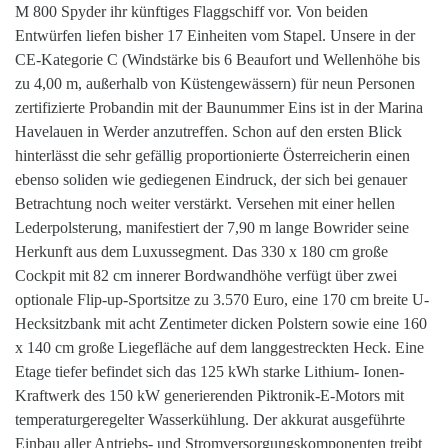
M 800 Spyder ihr künftiges Flaggschiff vor. Von beiden
Entwürfen liefen bisher 17 Einheiten vom Stapel. Unsere in der
CE-Kategorie C (Windstärke bis 6 Beaufort und Wellenhöhe bis
zu 4,00 m, außerhalb von Küstengewässern) für neun Personen
zertifizierte Probandin mit der Baunummer Eins ist in der Marina
Havelauen in Werder anzutreffen. Schon auf den ersten Blick
hinterlässt die sehr gefällig proportionierte Österreicherin einen
ebenso soliden wie gediegenen Eindruck, der sich bei genauer
Betrachtung noch weiter verstärkt. Versehen mit einer hellen
Lederpolsterung, manifestiert der 7,90 m lange Bowrider seine
Herkunft aus dem Luxussegment. Das 330 x 180 cm große
Cockpit mit 82 cm innerer Bordwandhöhe verfügt über zwei
optionale Flip-up-Sportsitze zu 3.570 Euro, eine 170 cm breite U-
Hecksitzbank mit acht Zentimeter dicken Polstern sowie eine 160
x 140 cm große Liegefläche auf dem langgestreckten Heck. Eine
Etage tiefer befindet sich das 125 kWh starke Lithium- Ionen-
Kraftwerk des 150 kW generierenden Piktronik-E-Motors mit
temperaturgeregelter Wasserkühlung. Der akkurat ausgeführte
Einbau aller Antriebs- und Stromversorgungskomponenten treibt