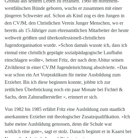
Gronau aus seinem Leben zu erzählen. 1960 im nordrhein-
westfälischen Bünde geboren, wuchs er zusammen mit einer
jüngeren Schwester auf. Schon als Kind zog es den Jungen in
den CVJM, den Christlichen Verein Junger Menschen, wo er
bereits als 15-Jähriger zum ehrenamtlichen Mitarbeiter der heute
weltweit größten und überkonfessionell-christlichen
Jugendorganisation wurde. »Schon damals wusste ich, dass ich
einmal eine christlich geprägte sozialpädagogische Laufbahn
einschlagen wollte«, betont Fritz, der nach dem Abitur seinen
Zivildienst in einer CVJM Jugendeinrichtung absolvierte. »Das
war schon ein Art Vorpraktikum für meine Ausbildung zum
Erzieher. Bis ich diese beginnen konnte, jobbte ich zur
zeitlichen Überbrückung noch ein paar Monate bei Fichtel &
Sachs, dem Zahnradhersteller «, erinnert er sich.
Von 1982 bis 1985 erfährt Fritz eine Ausbildung zum staatlich
anerkannten Erzieher mit theologischer Zusatzqualifikation. »Ich
habe meine Ausbildung genossen, denn die Schule war
wirklich eine gute«, sagt er stolz. Danach beginnt er in Kaarst bei