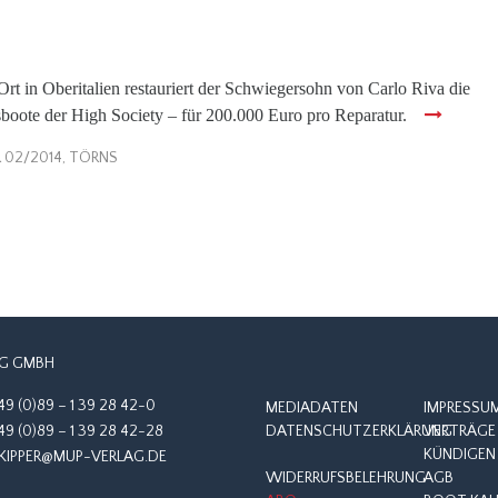
Ort in Oberitalien restauriert der Schwiegersohn von Carlo Riva die
boote der High Society – für 200.000 Euro pro Reparatur.
R 02/2014
,
TÖRNS
G GMBH
49 (0)89 – 1 39 28 42-0
MEDIADATEN
IMPRESSU
49 (0)89 – 1 39 28 42-28
DATENSCHUTZERKLÄRUNG
VERTRÄGE 
KÜNDIGEN
KIPPER@MUP-VERLAG.DE
WIDERRUFSBELEHRUNG
AGB