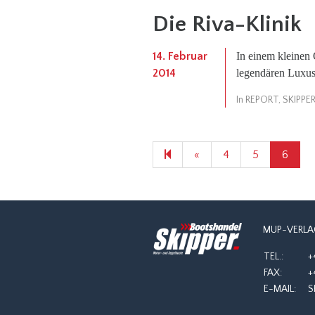
Die Riva-Klinik
14. Februar
In einem kleinen 
2014
legendären Luxus
In
REPORT
,
SKIPPE
Previous
«
4
5
6
page
MUP-VERLA
TEL.:
+
FAX:
+
E-MAIL:
S