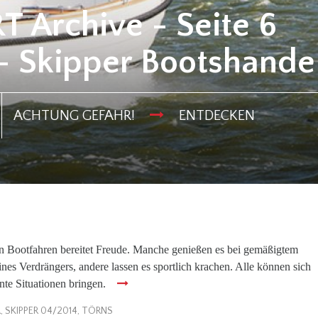
 Archive - Seite 6
- Skipper Bootshande
ACHTUNG GEFAHR!
ENTDECKEN
n Bootfahren bereitet Freude. Manche genießen es bei gemäßigtem
es Verdrängers, andere lassen es sportlich krachen. Alle können sich
nte Situationen bringen.
R
,
SKIPPER 04/2014
,
TÖRNS