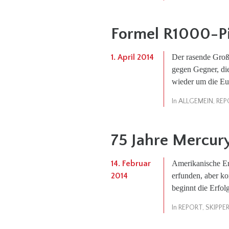
Formel R1000-Pi
1. April 2014
Der rasende Großv
gegen Gegner, die
wieder um die Eu
In
ALLGEMEIN
,
REP
75 Jahre Mercur
14. Februar
Amerikanische Er
2014
erfunden, aber ko
beginnt die Erfo
In
REPORT
,
SKIPPE