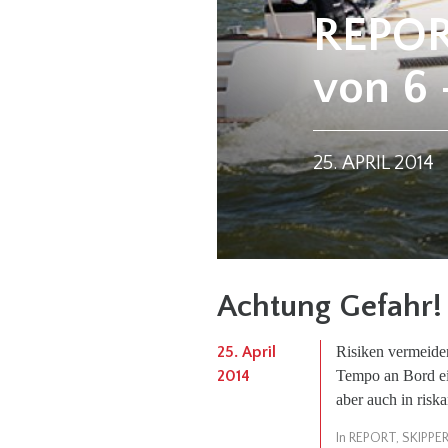
REPORT
von 6 
25. APRIL 2014
Achtung Gefahr!
25. April
Risiken vermeide
2014
Tempo an Bord ein
aber auch in riska
In
REPORT
,
SKIPPE