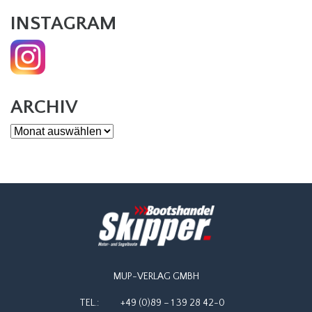
INSTAGRAM
ARCHIV
Archiv
MUP-VERLAG GMBH
TEL.:
+49 (0)89 – 1 39 28 42-0