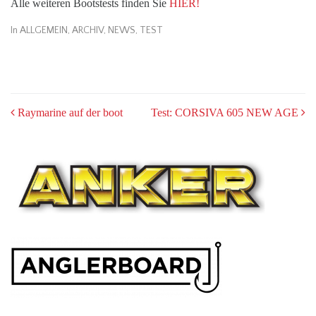
Alle weiteren Bootstests finden Sie
HIER!
In
ALLGEMEIN
,
ARCHIV
,
NEWS
,
TEST
POST
Raymarine auf der boot
Test: CORSIVA 605 NEW AGE
NAVIGATION