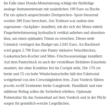
Im Falle einer Honda-Motorisierung schlägt der fünfteilige
analoge Instrumentensatz mit zusätzlichen 199 Euro zu Buche.
Für ein optisch ansprechendes Dreispeichen- Sport-Steuerrad
werden 389 Euro berechnet. Am Testboot war zudem eine
sogenannte »Jackplate« installiert, mit der sich der Motor mittels
Fingerhebelsteuerung hydraulisch vertikal anheben und absenken
lässt, um einen optimalen Trimm zu erreichen. Dieses nette
Gimmick verringert das Budget um 2.045 Euro. An Backbord
wird gegen 2.790 Euro eine Pantry inklusive Waschbecken,
Gaskartuschen-Kocher und Mini- Frischwasseranlage installiert.
Auf dem Pantryblock ist auch der verstellbare Beifahrer-Einzelsitz
montiert, der ohne Kombüse frei im Cockpit steht. Die 170 cm
breite und 55 cm hohe Windschutzscheibe hält den Fahrtwind
weitgehend von den Crewmitgliedern fern. Zum Vordeck führen
jeweils zwölf Zentimeter breite Gangborde. Handläufe und eine
stählerne Reling sollen die Sicherheit erhöhen. Optionale
Polstersätze für das Sonnenbad auf dem Vordeck und in der Plicht
sorgen für gemütlich-weiche Liegeflächen.