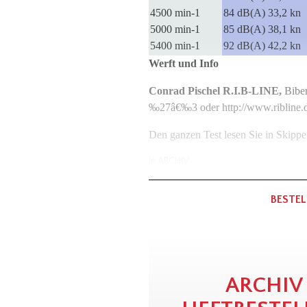
4500 min-1
84 dB(A) 33,2 kn
5000 min-1
85 dB(A) 38,1 kn
5400 min-1
92 dB(A) 42,2 kn
Werft und Info
Conrad Pischel R.I.B-LINE,
Biber
‰27â€‰3 oder http://www.ribline.
Den ganzen Test lesen Sie in Skipp
In
ARCHIV
BESTEL
ARCHIV