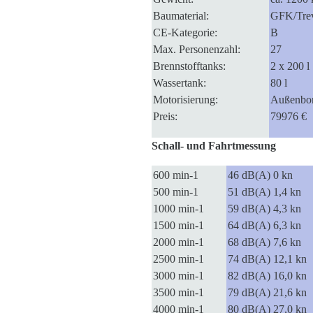
Baumaterial:
GFK/Trev
CE-Kategorie:
B
Max. Personenzahl:
27
Brennstofftanks:
2 x 200 l
Wassertank:
80 l
Motorisierung:
Außenbor
Preis:
79976 €
Schall- und Fahrtmessung
600 min-1
46 dB(A) 0 kn
500 min-1
51 dB(A) 1,4 kn
1000 min-1
59 dB(A) 4,3 kn
1500 min-1
64 dB(A) 6,3 kn
2000 min-1
68 dB(A) 7,6 kn
2500 min-1
74 dB(A) 12,1 kn
3000 min-1
82 dB(A) 16,0 kn
3500 min-1
79 dB(A) 21,6 kn
4000 min-1
80 dB(A) 27,0 kn