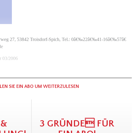
weg 27, 53842 Troisdorf-Spich, Tel.: 0â€‰22â€‰41-16â€‰57â€
de
er 03/2006
LEN SIE EIN ABO UM WEITERZULESEN
 &
3 GRÜNDE FÜR