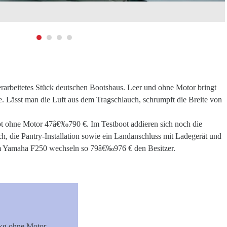
erarbeitetes Stück deutschen Bootsbaus. Leer und ohne Motor bringt
. Lässt man die Luft aus dem Tragschlauch, schrumpft die Breite von
oot ohne Motor 47â€‰790 €. Im Testboot addieren sich noch die
h, die Pantry-Installation sowie ein Landanschluss mit Ladegerät und
m Yamaha F250 wechseln so 79â€‰976 € den Besitzer.
 kg ohne Motor