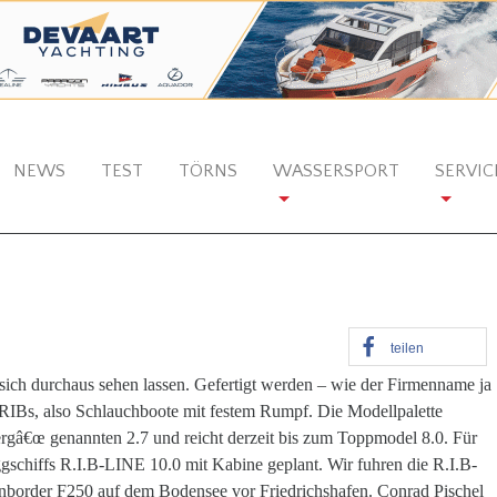
NEWS
TEST
TÖRNS
WASSERSPORT
SERVIC
teilen
sich durchaus sehen lassen. Gefertigt werden – wie der Firmenname ja
 RIBs, also Schlauchboote mit festem Rumpf. Die Modellpalette
rgâ€œ genannten 2.7 und reicht derzeit bis zum Toppmodel 8.0. Für
ggschiffs R.I.B-LINE 10.0 mit Kabine geplant. Wir fuhren die R.I.B-
nborder F250 auf dem Bodensee vor Friedrichshafen. Conrad Pischel