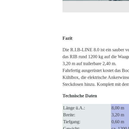
Fazit
Die R.I.B-LINE 8.0 ist ein sauber v
das RIB rund 1200 kg auf die Waage
3,20 m auf trailerbare 2,40 m.
Fahrfertig ausgerüstet kostet das B
Kühlbox, die elektrische Ankerwinsc
Steckdosen hinzu. Komplett mit de
Technische Daten
Länge ü.A.:
8,00 m
Breite:
3,20 m
Tiefgang:
0,60 m
Gewicht:
ca. 1200