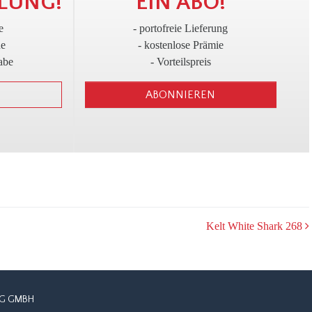
!
3
LUNG!
EIN ABO!
e
- portofreie Lieferung
ne
- kostenlose Prämie
abe
- Vorteilspreis
ABONNIEREN
Kelt White Shark 268
G GMBH