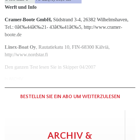
Werft und Info
Cramer-Boote GmbH,
Südstrand 3-4, 26382 Wilhelmshaven,
Tel.: 0â€‰44â€‰21- 43â€‰41â€‰5, http://www.cramer-
boote.de
Linex-Boat Oy
, Rautatiekatu 10, FIN-68300 Kälviä,
http://www.nordstar.fi
Den ganzen Test lesen Sie in Skipper 04/2007
In
ARCHIV
BESTELLEN SIE EIN ABO UM WEITERZULESEN
ARCHIV &