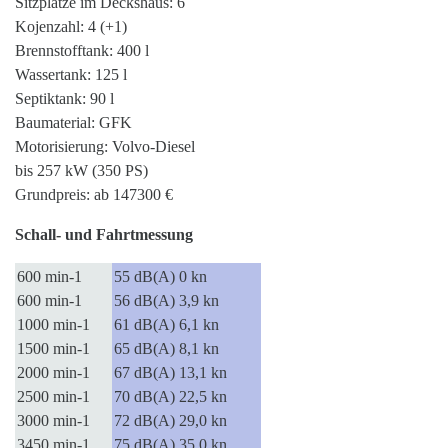
Sitzplätze im Deckshaus: 6
Kojenzahl: 4 (+1)
Brennstofftank: 400 l
Wassertank: 125 l
Septiktank: 90 l
Baumaterial: GFK
Motorisierung: Volvo-Diesel
bis 257 kW (350 PS)
Grundpreis: ab 147300 €
Schall- und Fahrtmessung
600 min-1
55 dB(A) 0 kn
600 min-1
56 dB(A) 3,9 kn
1000 min-1
61 dB(A) 6,1 kn
1500 min-1
65 dB(A) 8,1 kn
2000 min-1
67 dB(A) 13,1 kn
2500 min-1
70 dB(A) 22,5 kn
3000 min-1
72 dB(A) 29,0 kn
3450 min-1
75 dB(A) 35,0 kn