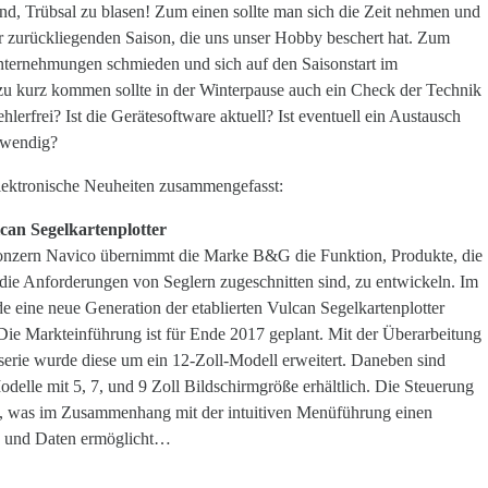
d, Trübsal zu blasen! Zum einen sollte man sich die Zeit nehmen und
r zurückliegenden Saison, die uns unser Hobby beschert hat. Zum
ternehmungen schmieden und sich auf den Saisonstart im
u kurz kommen sollte in der Winterpause auch ein Check der Technik
hlerfrei? Ist die Gerätesoftware aktuell? Ist eventuell ein Austausch
otwendig?
lektronische Neuheiten zusammengefasst:
can Segelkartenplotter
onzern Navico übernimmt die Marke B&G die Funktion, Produkte, die
f die Anforderungen von Seglern zugeschnitten sind, zu entwickeln. Im
e eine neue Generation der etablierten Vulcan Segelkartenplotter
 Die Markteinführung ist für Ende 2017 geplant. Mit der Überarbeitung
serie wurde diese um ein 12-Zoll-Modell erweitert. Daneben sind
odelle mit 5, 7, und 9 Zoll Bildschirmgröße erhältlich. Die Steuerung
uch, was im Zusammenhang mit der intuitiven Menüführung einen
en und Daten ermöglicht…