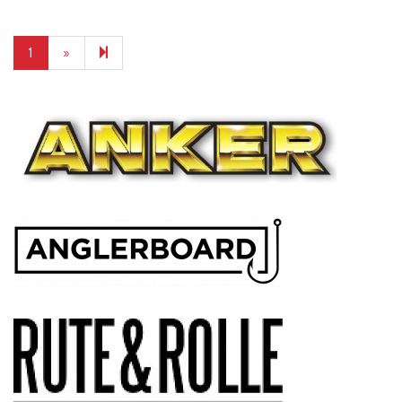
Next
2
1
»
page