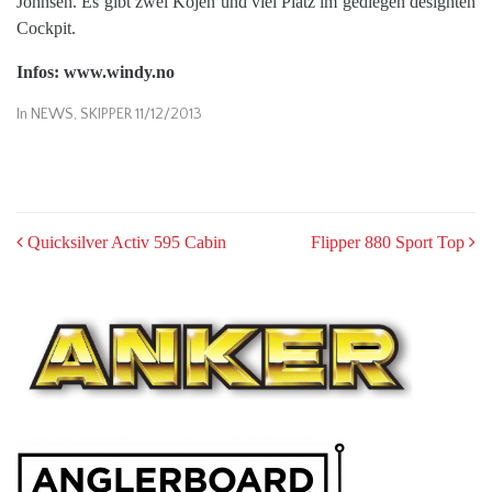
Johnsen. Es gibt zwei Kojen und viel Platz im gediegen designten
Cockpit.
Infos: www.windy.no
In
NEWS
,
SKIPPER 11/12/2013
POST
Quicksilver Activ 595 Cabin
Flipper 880 Sport Top
NAVIGATION