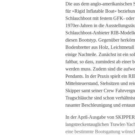
D
ie aus dem anglo-amerikanischen
für »Rigid Inflatable Boat« beziehun
Schlauchboot mit festem GFK- oder
1970er-Jahren in die Ausstellungsrä
Schlauchboot-Anbieter RIB-Modelle
diesen Bootstyp. Gegenüber herkömm
Bodenbretter aus Holz, Leichtmetall
einige Nachteile. Zunächst ist ein 
faltbar, so dass, zumindest ab einer 
werden muss. Zudem sind die aufwend
Pendants. In der Praxis spielt ein R
Mittelsteuerstand, Stehsitzen und re
Skipper samt seiner Crew Fahrvergn
Tragschläuche sind schon verhältni
rasanter Beschleunigung und erstau
In der April-Ausgabe von SKIPPER ge
langstreckentauglichen Trawler-Yach
eine bestimmte Bootsgattung wünsch