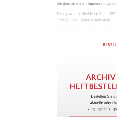
Sie gern an die im Impressum genan
Den ganzen Artikel lesen Sie in S
Text & Fotos:
Peter Marienfeld
In
SKIPPER
,
SKIPPER 03/2015
,
TECHNIK
BESTEL
ARCHIV
HEFTBESTEL
Bestellen Sie di
aktuelle oder ei
vergangene Ausg