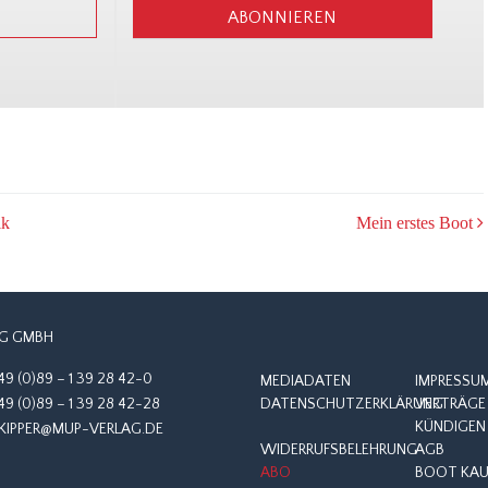
ABONNIEREN
ik
Mein erstes Boot
G GMBH
49 (0)89 – 1 39 28 42-0
MEDIADATEN
IMPRESSU
49 (0)89 – 1 39 28 42-28
DATENSCHUTZERKLÄRUNG
VERTRÄGE 
KÜNDIGEN
KIPPER@MUP-VERLAG.DE
WIDERRUFSBELEHRUNG
AGB
ABO
BOOT KAUF