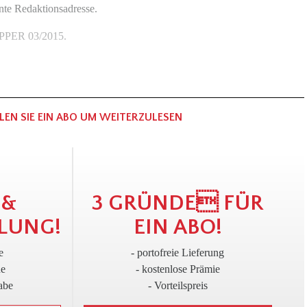
nte Redaktionsadresse.
KIPPER 03/2015.
LEN SIE EIN ABO UM WEITERZULESEN
!
3
 &
3 GRÜNDE FÜR
LUNG!
EIN ABO!
e
- portofreie Lieferung
ne
- kostenlose Prämie
abe
- Vorteilspreis