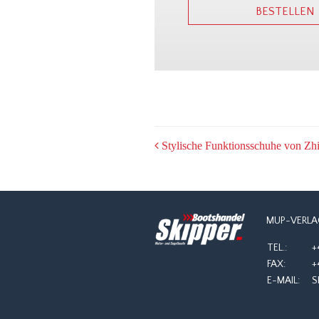
BESTELLEN
POST
Stylische Funktionsschuhe von Zh
NAVIGATION
MUP-VERLA
TEL.:
+
FAX:
+
E-MAIL:
S