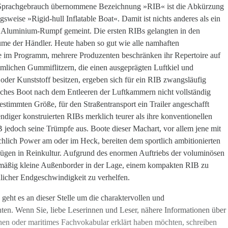
 Sprachgebrauch
übernommene Bezeichnung »RIB« ist die Abkürzung
gsweise »Rigid-hull Inflatable Boat«. Damit ist nichts anderes als ein
 Aluminium-Rumpf gemeint. Die ersten RIBs gelangten in den
ume der Händler. Heute haben so gut wie alle namhaften
 im Programm, mehrere Produzenten beschränken ihr Repertoire auf
lichen Gummiflitzern, die einen ausgeprägten Luftkiel und
 oder Kunststoff besitzen, ergeben sich für ein RIB zwangsläufig
solches Boot nach dem Entleeren der Luftkammern nicht vollständig
bestimmten Größe, für den Straßentransport ein Trailer angeschafft
iger konstruierten RIBs merklich teurer als ihre konventionellen
IB jedoch seine Trümpfe aus. Boote dieser Machart, vor allem jene mit
ichlich Power am oder im Heck, bereiten dem sportlich ambitionierten
ügen in Reinkultur. Aufgrund des enormen Auftriebs der voluminösen
smäßig kleine Außenborder in der Lage, einem kompakten RIB zu
nlicher Endgeschwindigkeit zu verhelfen.
ht es an dieser Stelle um die charaktervollen und
ten. Wenn Sie, liebe Leserinnen und Leser, nähere Informationen über
en oder maritimes Fachvokabular erklärt haben möchten, schreiben