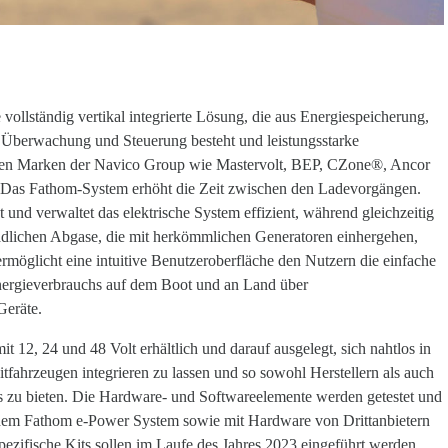
ollständig vertikal integrierte Lösung, die aus Energiespeicherung,
Überwachung und Steuerung besteht und leistungsstarke
n Marken der Navico Group wie Mastervolt, BEP, CZone®, Ancor
Das Fathom-System erhöht die Zeit zwischen den Ladevorgängen.
t und verwaltet das elektrische System effizient, während gleichzeitig
ädlichen Abgase, die mit herkömmlichen Generatoren einhergehen,
möglicht eine intuitive Benutzeroberfläche den Nutzern die einfache
rgieverbrauchs auf dem Boot und an Land über
Geräte.
it 12, 24 und 48 Volt erhältlich und darauf ausgelegt, sich nahtlos in
tfahrzeugen integrieren zu lassen und so sowohl Herstellern als auch
s zu bieten. Die Hardware- und Softwareelemente werden getestet und
it dem Fathom e-Power System sowie mit Hardware von Drittanbietern
pezifische Kits sollen im Laufe des Jahres 2023 eingeführt werden.