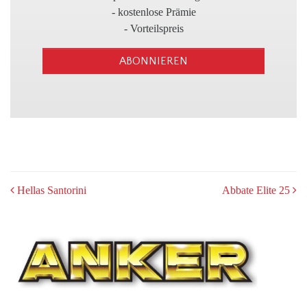
3
- kostenlose Prämie
- Vorteilspreis
ABONNIEREN
POST
Hellas Santorini
Abbate Elite 25
NAVIGATION