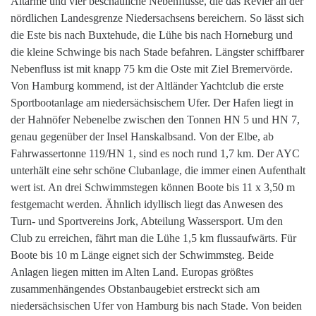
Altarme und vier beschauliche Nebenflüsse, die das Revier an der
nördlichen Landesgrenze Niedersachsens bereichern. So lässt sich
die Este bis nach Buxtehude, die Lühe bis nach Horneburg und
die kleine Schwinge bis nach Stade befahren. Längster schiffbarer
Nebenfluss ist mit knapp 75 km die Oste mit Ziel Bremervörde.
Von Hamburg kommend, ist der Altländer Yachtclub die erste
Sportbootanlage am niedersächsischem Ufer. Der Hafen liegt in
der Hahnöfer Nebenelbe zwischen den Tonnen HN 5 und HN 7,
genau gegenüber der Insel Hanskalbsand. Von der Elbe, ab
Fahrwassertonne 119/HN 1, sind es noch rund 1,7 km. Der AYC
unterhält eine sehr schöne Clubanlage, die immer einen Aufenthalt
wert ist. An drei Schwimmstegen können Boote bis 11 x 3,50 m
festgemacht werden. Ähnlich idyllisch liegt das Anwesen des
Turn- und Sportvereins Jork, Abteilung Wassersport. Um den
Club zu erreichen, fährt man die Lühe 1,5 km flussaufwärts. Für
Boote bis 10 m Länge eignet sich der Schwimmsteg. Beide
Anlagen liegen mitten im Alten Land. Europas größtes
zusammenhängendes Obstanbaugebiet erstreckt sich am
niedersächsischen Ufer von Hamburg bis nach Stade. Von beiden