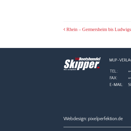
POST
Rhein – Germersheim bis Ludwigs
NAVIGATION
MUP-VERLA
TEL.:
+
FAX:
+
E-MAIL:
S
Webdesign:
pixelperfektion.de