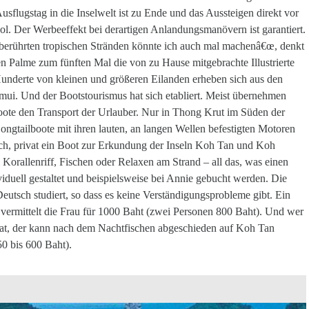
sflugstag in die Inselwelt ist zu Ende und das Aussteigen direkt vor
ol. Der Werbeeffekt bei derartigen Anlandungsmanövern ist garantiert.
nberührten tropischen Stränden könnte ich auch mal machenâ€œ, denkt
igen Palme zum fünften Mal die von zu Hause mitgebrachte Illustrierte
Hunderte von kleinen und größeren Eilanden erheben sich aus den
i. Und der Bootstourismus hat sich etabliert. Meist übernehmen
dboote den Transport der Urlauber. Nur in Thong Krut im Süden der
Longtailboote mit ihren lauten, an langen Wellen befestigten Motoren
ich, privat ein Boot zur Erkundung der Inseln Koh Tan und Koh
orallenriff, Fischen oder Relaxen am Strand – all das, was einen
iduell gestaltet und beispielsweise bei Annie gebucht werden. Die
eutsch studiert, so dass es keine Verständigungsprobleme gibt. Ein
vermittelt die Frau für 1000 Baht (zwei Personen 800 Baht). Und wer
hat, der kann nach dem Nachtfischen abgeschieden auf Koh Tan
0 bis 600 Baht).