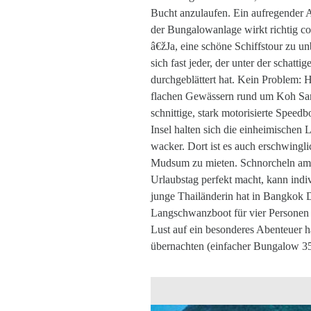
Bucht anzulaufen. Ein aufregender Au
der Bungalowanlage wirkt richtig co
â€žJa, eine schöne Schiffstour zu u
sich fast jeder, der unter der schatt
durchgeblättert hat. Kein Problem: 
flachen Gewässern rund um Koh Samu
schnittige, stark motorisierte Spee
Insel halten sich die einheimischen 
wacker. Dort ist es auch erschwingl
Mudsum zu mieten. Schnorcheln am K
Urlaubstag perfekt macht, kann indiv
junge Thailänderin hat in Bangkok D
Langschwanzboot für vier Personen 
Lust auf ein besonderes Abenteuer 
übernachten (einfacher Bungalow 35