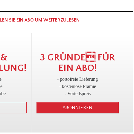
LEN SIE EIN ABO UM WEITERZULESEN
!
3
 &
3 GRÜNDE FÜR
LUNG!
EIN ABO!
e
- portofreie Lieferung
ne
- kostenlose Prämie
abe
- Vorteilspreis
ABONNIEREN