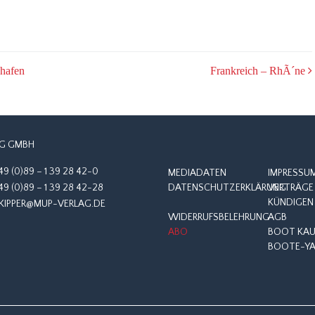
hafen
Frankreich – RhÃ´ne
G GMBH
49 (0)89 – 1 39 28 42-0
MEDIADATEN
IMPRESSU
49 (0)89 – 1 39 28 42-28
DATENSCHUTZERKLÄRUNG
VERTRÄGE 
KÜNDIGEN
KIPPER@MUP-VERLAG.DE
WIDERRUFSBELEHRUNG
AGB
ABO
BOOT KAUF
BOOTE-YA