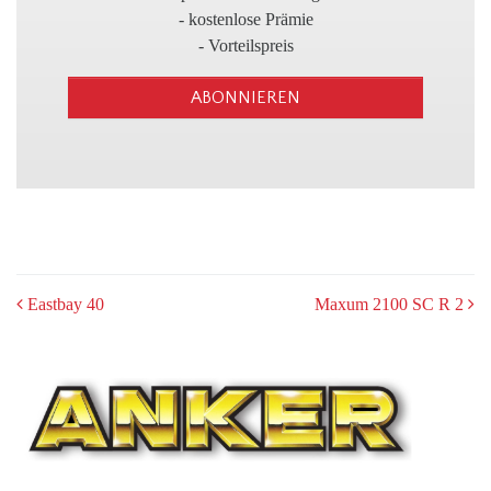
3
- kostenlose Prämie
- Vorteilspreis
ABONNIEREN
POST
Eastbay 40
Maxum 2100 SC R 2
NAVIGATION