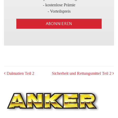
3
- kostenlose Prämie
- Vorteilspreis
ABONNIEREN
POST
Dalmatien Teil 2
Sicherheit und Rettungsmittel Teil 2
NAVIGATION