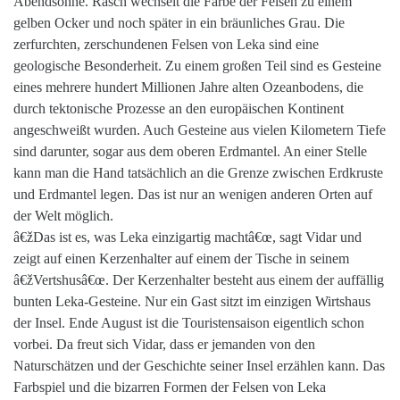
Abendsonne. Rasch wechselt die Farbe der Felsen zu einem
gelben Ocker und noch später in ein bräunliches Grau. Die
zerfurchten, zerschundenen Felsen von Leka sind eine
geologische Besonderheit. Zu einem großen Teil sind es Gesteine
eines mehrere hundert Millionen Jahre alten Ozeanbodens, die
durch tektonische Prozesse an den europäischen Kontinent
angeschweißt wurden. Auch Gesteine aus vielen Kilometern Tiefe
sind darunter, sogar aus dem oberen Erdmantel. An einer Stelle
kann man die Hand tatsächlich an die Grenze zwischen Erdkruste
und Erdmantel legen. Das ist nur an wenigen anderen Orten auf
der Welt möglich.
â€žDas ist es, was Leka einzigartig machtâ€œ, sagt Vidar und
zeigt auf einen Kerzenhalter auf einem der Tische in seinem
â€žVertshusâ€œ. Der Kerzenhalter besteht aus einem der auffällig
bunten Leka-Gesteine. Nur ein Gast sitzt im einzigen Wirtshaus
der Insel. Ende August ist die Touristensaison eigentlich schon
vorbei. Da freut sich Vidar, dass er jemanden von den
Naturschätzen und der Geschichte seiner Insel erzählen kann. Das
Farbspiel und die bizarren Formen der Felsen von Leka