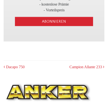
3
- kostenlose Prämie
- Vorteilspreis
ABONNIEREN
POST
Dacapo 750
Campion Allante 233
NAVIGATION