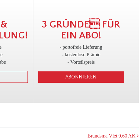
!
3
 &
3 GRÜNDE FÜR
LUNG!
EIN ABO!
e
- portofreie Lieferung
ne
- kostenlose Prämie
abe
- Vorteilspreis
ABONNIEREN
Brandsma Vlet 9,60 AK