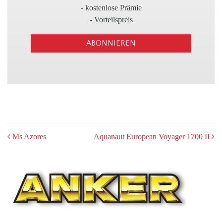
3
- kostenlose Prämie
- Vorteilspreis
ABONNIEREN
POST
Ms Azores
Aquanaut European Voyager 1700 II
NAVIGATION