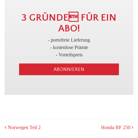
3
3 GRÜNDE FÜR EIN
ABO!
- portofreie Lieferung
- kostenlose Prämie
- Vorteilspreis
ABONNIEREN
POST
Norwegen Teil 2
Honda BF 250