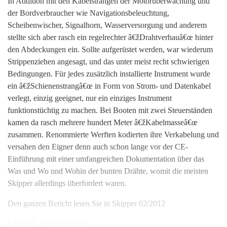
In Addition mit den Kabelsträngen der Motorüberwachung und
der Bordverbraucher wie Navigationsbeleuchtung,
Scheibenwischer, Signalhorn, Wasserversorgung und anderem
stellte sich aber rasch ein regelrechter â€žDrahtverhauâ€œ hinter
den Abdeckungen ein. Sollte aufgerüstet werden, war wiederum
Strippenziehen angesagt, und das unter meist recht schwierigen
Bedingungen. Für jedes zusätzlich installierte Instrument wurde
ein â€žSchienenstrangâ€œ in Form von Strom- und Datenkabel
verlegt, einzig geeignet, nur ein einziges Instrument
funktionstüchtig zu machen. Bei Booten mit zwei Steuerständen
kamen da rasch mehrere hundert Meter â€žKabelmasseâ€œ
zusammen. Renommierte Werften kodierten ihre Verkabelung und
versahen den Eigner denn auch schon lange vor der CE-
Einführung mit einer umfangreichen Dokumentation über das
Was und Wo und Wohin der bunten Drähte, womit die meisten
Skipper allerdings überfordert waren.
Den ganzen Bericht lesen Sie in Skipper 02/2012
In
PRAXIS
,
TROCKENDOCK