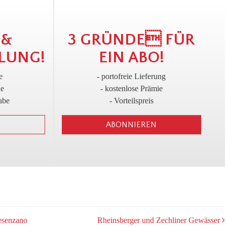
!
3
 &
3 GRÜNDE FÜR
LUNG!
EIN ABO!
e
- portofreie Lieferung
ne
- kostenlose Prämie
abe
- Vorteilspreis
ABONNIEREN
esenzano
Rheinsberger und Zechliner Gewässer