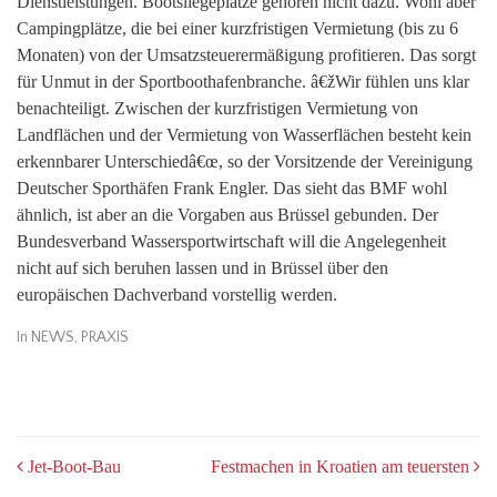
Dienstleistungen. Bootsliegeplätze gehören nicht dazu. Wohl aber
Campingplätze, die bei einer kurzfristigen Vermietung (bis zu 6
Monaten) von der Umsatzsteuerermäßigung profitieren. Das sorgt
für Unmut in der Sportboothafenbranche. â€žWir fühlen uns klar
benachteiligt. Zwischen der kurzfristigen Vermietung von
Landflächen und der Vermietung von Wasserflächen besteht kein
erkennbarer Unterschiedâ€œ, so der Vorsitzende der Vereinigung
Deutscher Sporthäfen Frank Engler. Das sieht das BMF wohl
ähnlich, ist aber an die Vorgaben aus Brüssel gebunden. Der
Bundesverband Wassersportwirtschaft will die Angelegenheit
nicht auf sich beruhen lassen und in Brüssel über den
europäischen Dachverband vorstellig werden.
In
NEWS
,
PRAXIS
POST
Jet-Boot-Bau
Festmachen in Kroatien am teuersten