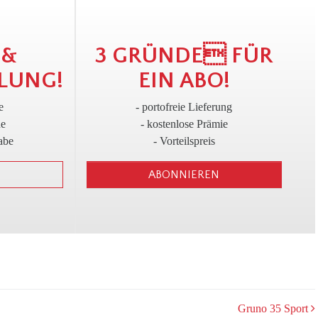
!
3
 &
3 GRÜNDE FÜR
LUNG!
EIN ABO!
e
- portofreie Lieferung
ne
- kostenlose Prämie
abe
- Vorteilspreis
ABONNIEREN
Gruno 35 Sport