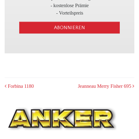
3
- kostenlose Prämie
- Vorteilspreis
ABONNIEREN
POST
Forbina 1180
Jeanneau Merry Fisher 695
NAVIGATION