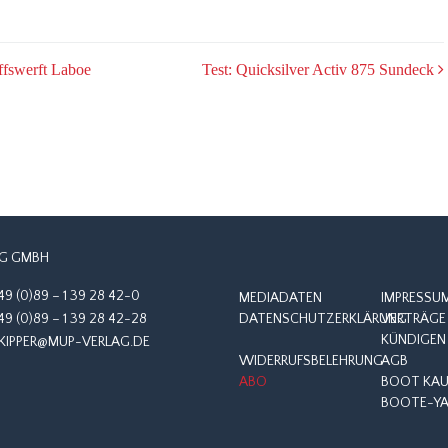
ffswerft Laboe
Test: Quicksilver Activ 875 Sundeck
G GMBH
49 (0)89 – 1 39 28 42-0
MEDIADATEN
IMPRESSU
49 (0)89 – 1 39 28 42-28
DATENSCHUTZERKLÄRUNG
VERTRÄGE 
KÜNDIGEN
KIPPER@MUP-VERLAG.DE
WIDERRUFSBELEHRUNG
AGB
ABO
BOOT KAUF
BOOTE-YA