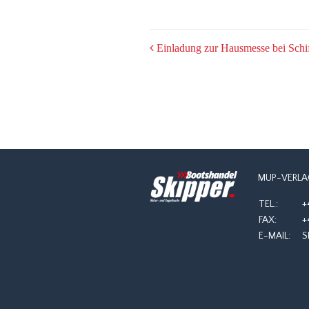
POST
Einladung zur Hausmesse bei Schi
NAVIGATION
MUP-VERLA
TEL.:
+
FAX:
+
E-MAIL:
S