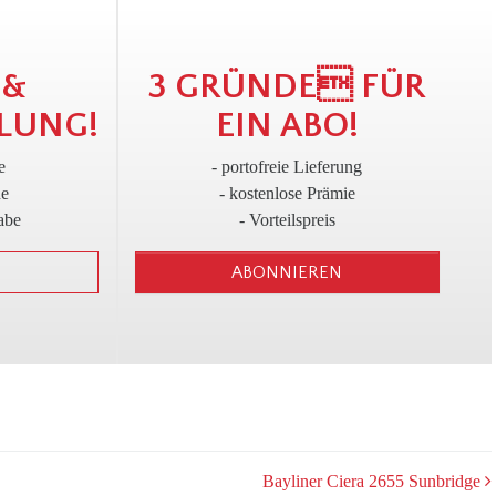
!
3
 &
3 GRÜNDE FÜR
LUNG!
EIN ABO!
e
- portofreie Lieferung
ne
- kostenlose Prämie
abe
- Vorteilspreis
ABONNIEREN
Bayliner Ciera 2655 Sunbridge