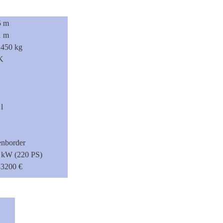
5 m
1 m
1450 kg
K
l
enborder
 kW (220 PS)
33200 €