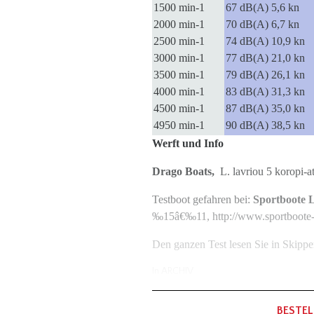
1500 min-1
67 dB(A) 5,6 kn
2000 min-1
70 dB(A) 6,7 kn
2500 min-1
74 dB(A) 10,9 kn
3000 min-1
77 dB(A) 21,0 kn
3500 min-1
79 dB(A) 26,1 kn
4000 min-1
83 dB(A) 31,3 kn
4500 min-1
87 dB(A) 35,0 kn
4950 min-1
90 dB(A) 38,5 kn
Werft und Info
Drago Boats,
L. lavriou 5 koropi-a
Testboot gefahren bei:
Sportboote 
‰15â€‰11, http://www.sportboote-
Den ganzen Test lesen Sie in Skipp
In
ARCHIV
BESTEL