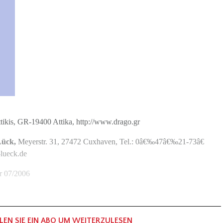
ttikis, GR-19400 Attika, http://www.drago.gr
Lück,
Meyerstr. 31, 27472 Cuxhaven, Tel.: 0â€‰47â€‰21-73â€
lueck.de
er 07/2006
LEN SIE EIN ABO UM WEITERZULESEN