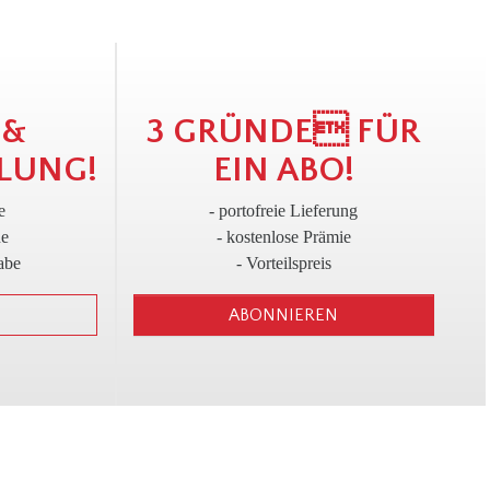
!
3
 &
3 GRÜNDE FÜR
LUNG!
EIN ABO!
e
- portofreie Lieferung
ne
- kostenlose Prämie
abe
- Vorteilspreis
ABONNIEREN