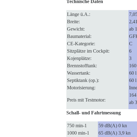
Technische Daten
Länge ü.A.:
7,0
Breite:
2,4
Gewicht:
ab 
Baumaterial:
GF
CE-Kategorie:
C
Sitzplätze im Cockpit:
6
Kojenplätze:
3
Brennstofftank:
160 
Wassertank:
60 l
Septiktank (op.):
60 l
Motorisierung:
Inn
164
Preis mit Testmotor:
ab 
Schall- und Fahrtmessung
750 min-1
59 dB(A) 0 kn
1000 min-1
65 dB(A) 3,9 kn