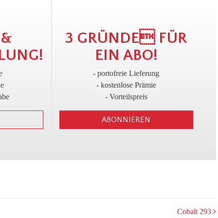
!
3
 &
3 GRÜNDE FÜR
LUNG!
EIN ABO!
e
- portofreie Lieferung
ne
- kostenlose Prämie
abe
- Vorteilspreis
ABONNIEREN
Cobalt 293