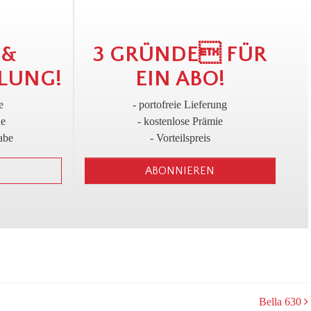
!
3
 &
3 GRÜNDE FÜR
LUNG!
EIN ABO!
e
- portofreie Lieferung
ne
- kostenlose Prämie
abe
- Vorteilspreis
ABONNIEREN
Bella 630