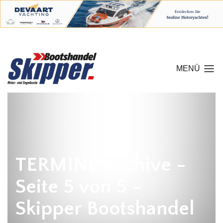
MENÜ
TERMINE Archive -
Seite 5 von 5 -
Skipper Bootshandel