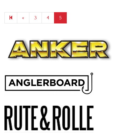
Previous
«
3
4
5
page