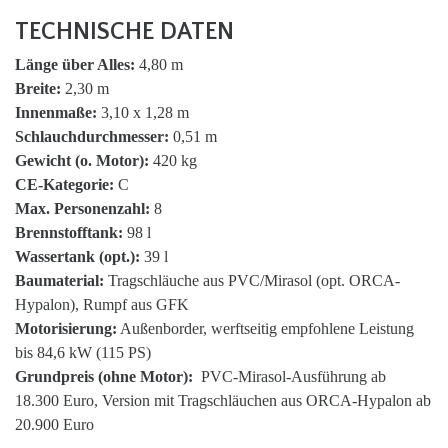
TECHNISCHE DATEN
Länge über Alles:
4,80 m
Breite:
2,30 m
Innenmaße:
3,10 x 1,28 m
Schlauchdurchmesser:
0,51 m
Gewicht (o. Motor):
420 kg
CE-Kategorie:
C
Max. Personenzahl:
8
Brennstofftank:
98 l
Wassertank (opt.):
39 l
Baumaterial:
Tragschläuche aus PVC/Mirasol (opt. ORCA-
Hypalon), Rumpf aus GFK
Motorisierung:
Außenborder, werftseitig empfohlene Leistung
bis 84,6 kW (115 PS)
Grundpreis (ohne Motor):
PVC-Mirasol-Ausführung ab
18.300 Euro, Version mit Tragschläuchen aus ORCA-Hypalon ab
20.900 Euro