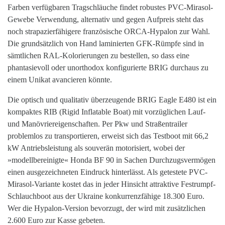
Farben verfügbaren Tragschläuche findet robustes PVC-
Mirasol-
Gewebe Verwendung, alterna
tiv und gegen Aufpreis steht das
noch
strapazierfähigere französische ORCA-
Hypalon zur Wahl.
Die grundsätzlich von Hand laminierten GFK-Rümpfe sind in
sämtlichen RAL-Kolorierungen zu bestellen, so dass eine
phantasievoll oder unorthodox konfigurierte BRIG durchaus zu
einem Unikat avancieren könnte.
Die optisch und qualitativ
überzeugende BRIG Eagle E480 ist ein
kompaktes RIB (Rigid Inflatable Boat) mit vorzüglichen Lauf-
und Manövriereigenschaften. Per Pkw und Straßentrailer
problemlos zu transportieren, erweist sich das Testboot mit 66,2
kW Antriebsleistung als souverän motorisiert, wobei der
»modellbereinigte« Honda BF 90 in Sachen Durchzugsvermögen
einen ausgezeichneten Eindruck hinterlässt. Als getestete PVC-
Mirasol-Variante kostet das in jeder Hinsicht attraktive Festrumpf-
Schlauchboot aus der Ukraine konkurrenzfähige 18.300 Euro.
Wer die Hypalon-Version bevorzugt, der wird mit zusätzlichen
2.600 Euro zur Kasse gebeten.