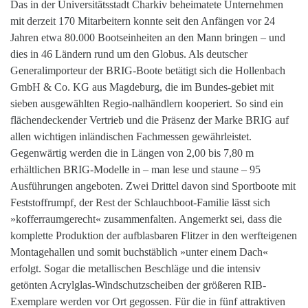
Das in der Universitätsstadt Charkiv beheimatete
Unternehmen
mit derzeit 170 Mitar
beitern konnte seit den Anfängen vor 24
Jahren etwa 80.000 Bootseinheiten an den Mann bringen – und
dies in 46 Ländern rund um den Globus. Als deutscher
Generalimporteur der BRIG-Boote betätigt sich die Hollenbach
GmbH & Co. KG aus Magdeburg, die im Bundes-gebiet mit
sieben ausgewählten Regio-nalhändlern kooperiert. So sind ein
flächendeckender Vertrieb und die Präsenz der Marke BRIG auf
allen wichtigen inländischen Fachmessen gewährleistet.
Gegenwärtig werden die in Längen von 2,00 bis 7,80 m
erhältlichen BRIG-Modelle in – man lese und staune – 95
Ausführungen angeboten. Zwei Drittel davon sind Sportboote mit
Feststoffrumpf, der Rest der Schlauchboot-Familie lässt sich
»kofferraumgerecht« zusammenfalten. Angemerkt sei, dass die
komplette Produktion der aufblasbaren Flitzer in den werfteigenen
Montagehallen und somit buchstäblich »unter einem Dach«
erfolgt. Sogar die metallischen Beschläge und die intensiv
getönten Acrylglas-Windschutzscheiben der größeren RIB-
Exemplare werden vor Ort gegossen. Für die in fünf attraktiven