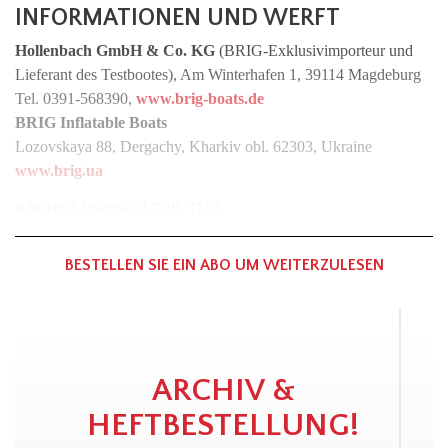
INFORMATIONEN UND WERFT
Hollenbach GmbH & Co. KG
(BRIG-Exklusivimporteur und
Lieferant des Testbootes), Am Winterhafen 1, 39114 Magdeburg
Tel. 0391-568390,
www.brig-boats.de
BRIG Inflatable Boats
Lozovskaya 88, Dergachy, Kharkiv obl. 62303, Ukraine
www.brig.ua
In
SKIPPER
,
SKIPPER 04/2015
,
TEST
BESTELLEN SIE EIN ABO UM WEITERZULESEN
ARCHIV &
HEFTBESTELLUNG!