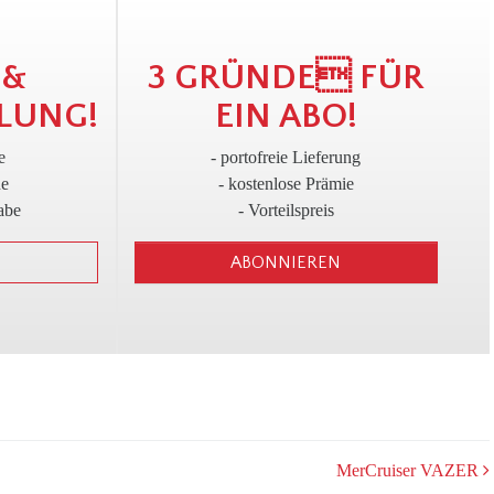
!
3
 &
3 GRÜNDE FÜR
LUNG!
EIN ABO!
e
- portofreie Lieferung
ne
- kostenlose Prämie
abe
- Vorteilspreis
ABONNIEREN
MerCruiser VAZER