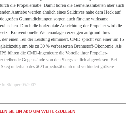
 durch die Propellernabe. Damit hören die Gemeinsamkeiten aber auch
uenden Antriebe werden ähnlich eines Saildrives nahe dem Heck auf
ie großen Gummidichtungen sorgen auch für eine wirksame
räuschen. Durch die horizontale Ausrichtung der Propeller wird die
setzt. Konventionelle Wellenanlagen erzeugen aufgrund ihres
, der einen Teil der Leistung eliminiert. CMD spricht von einer um 15
r gleichzeitig um bis zu 30 % verbesserten Brennstoff-Ökonomie. Als
 IPS führen die CMD-Ingenieure die Vorteile ihrer Propeller-
r treibende Gegenstände von den Skegs seitlich abgewiesen. Bei
s Skeg unterhalb des â€žTorpedosâ€œ ab und verhindert größere
e in Skipper 05/2007
LEN SIE EIN ABO UM WEITERZULESEN