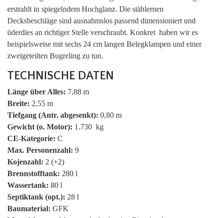
erstrahlt in spiegelndem Hochglanz. Die stählernen
Decksbeschläge sind ausnahmslos passend dimensioniert und
üderdies an richtiger Stelle verschraubt. Konkret haben wir es
beispielsweise mit sechs 24 cm langen Belegklampen und einer
zweigeteilten Bugreling zu tun.
TECHNISCHE DATEN
Länge über Alles:
7,88 m
Breite:
2,55 m
Tiefgang (Antr. abgesenkt):
0,80 m
Gewicht (o. Motor):
1.730 kg
CE-Kategorie:
C
Max. Personenzahl:
9
Kojenzahl:
2 (+2)
Brennstofftank:
280 l
Wassertank:
80 l
Septiktank (opt.):
28 l
Baumaterial:
GFK