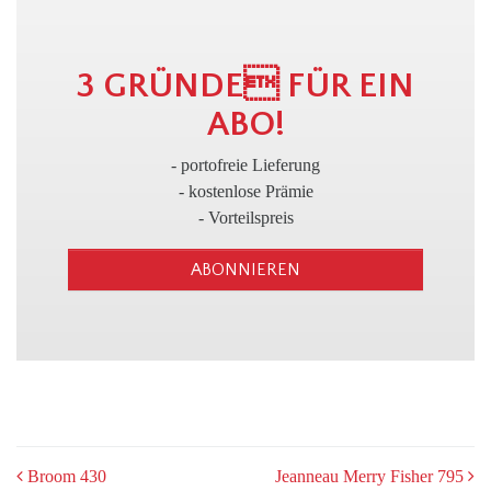
3
3 GRÜNDE FÜR EIN
ABO!
- portofreie Lieferung
- kostenlose Prämie
- Vorteilspreis
ABONNIEREN
POST
Broom 430
Jeanneau Merry Fisher 795