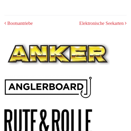
POST
Bootsantriebe
Elektronische Seekarten
NAVIGATION