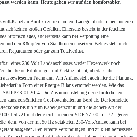
asst werden kann. Heute gehen wir auf den komfortablen
30-Volt-Kabel an Bord zu zerren und ein Ladegerät oder einen anderen
ut sich keinen großen Gefallen. Einerseits besteht in der feuchten
es Stromschlages, andererseits kann bei Verpolung eine
ben und den Rümpfen von Stahlbooten einsetzen. Beides sieht nicht
teuren Reparaturen oder gar zum Totalverlust.
 Aufbau eines 230-Volt-Landanschlusses weder Hexenwerk noch
er aber keine Erfahrungen mit Elektrizität hat, überlässt die
inem ausgewiesenen Fachmann. Am Anfang steht auch hier die Planung,
giebedarf in Form einer Energie-Bilanz ermittelt werden. Wie das
ert in SKIPPER 01.2014. Die Zusammenstellung der erforderlichen
n ganz persönlichen Gepflogenheiten an Bord ab. Der komplette
teckdose bis hin zum Kabelquerschnitt und die sichere Art der
100 Teil 721 und der gleichlautenden VDE 57100 Teil 721 geregelt.
Stelle, denn von der mit 50 Hz getakteten 230-Volt-Anlage kann bei
sgefahr ausgehen. Fehlerhafte Verbindungen und zu klein bemessene
n, Kurzschlüssen und letztlich zu Bränden führen. In den Statistiken