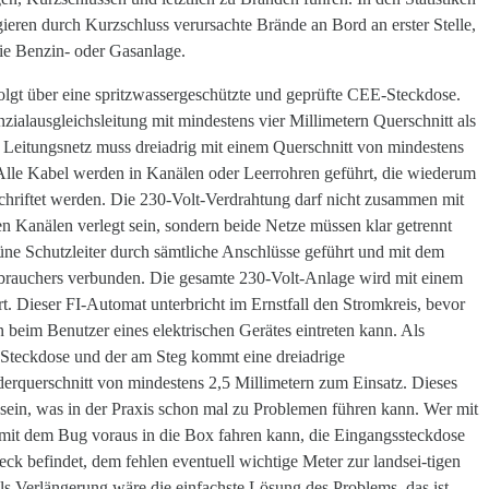
ieren durch Kurzschluss verursachte Brände an Bord an erster Stelle,
ie Benzin- oder Gasanlage.
lgt über eine spritzwassergeschützte und geprüfte CEE-Steckdose.
zialausgleichsleitung mit mindestens vier Millimetern Querschnitt als
 Leitungsnetz muss dreiadrig mit einem Querschnitt von mindestens
 Alle Kabel werden in Kanälen oder Leerrohren geführt, die wiederum
riftet werden. Die 230-Volt-Verdrahtung darf nicht zusammen mit
n Kanälen verlegt sein, sondern beide Netze müssen klar getrennt
rüne Schutzleiter durch sämtliche Anschlüsse geführt und mit dem
brauchers verbunden. Die gesamte 230-Volt-Anlage wird mit einem
t. Dieser FI-Automat unterbricht im Ernstfall den Stromkreis, bevor
 beim Benutzer eines elektrischen Gerätes eintreten kann. Als
Steckdose und der am Steg kommt eine dreiadrige
rquerschnitt von mindestens 2,5 Millimetern zum Einsatz. Dieses
r sein, was in der Praxis schon mal zu Problemen führen kann. Wer mit
mit dem Bug voraus in die Box fahren kann, die Eingangssteckdose
ck befindet, dem fehlen eventuell wichtige Meter zur landsei-tigen
als Verlängerung wäre die einfachste Lösung des Problems, das ist