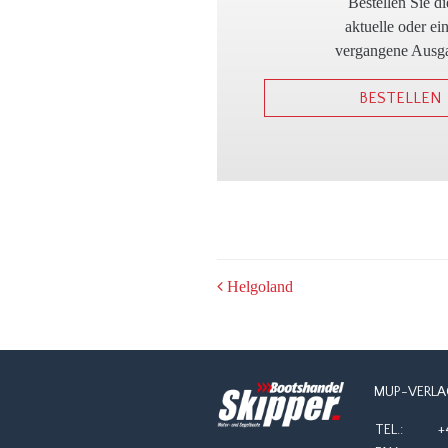
Bestellen Sie di
aktuelle oder ei
vergangene Ausg
BESTELLEN
POST
Helgoland
NAVIGATION
MUP-VERLA
TEL.:
+