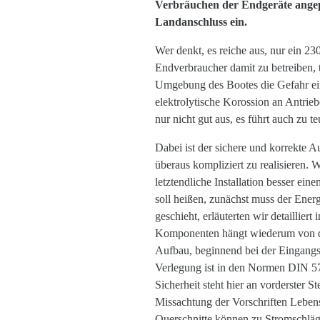
Verbräuchen der Endgeräte angep
Landanschluss ein.
Wer denkt, es reiche aus, nur ein 2
Endverbraucher damit zu betreiben, t
Umgebung des Bootes die Gefahr ein
elektrolytische Korossion an Antrie
nur nicht gut aus, es führt auch zu 
Dabei ist der sichere und korrekte
überaus kompliziert zu realisieren. W
letztendliche Installation besser e
soll heißen, zunächst muss der Ener
geschieht, erläuterten wir detailli
Komponenten hängt wiederum von de
Aufbau, beginnend bei der Eingangss
Verlegung ist in den Normen DIN 57
Sicherheit steht hier an vorderster 
Missachtung der Vorschriften Leben
Querschnitte können zu Stromschläge