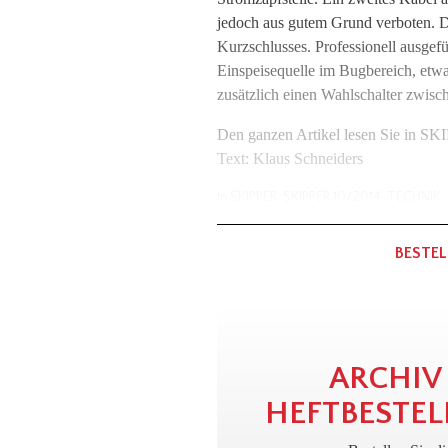
jedoch aus gutem Grund verboten. Di
Kurzschlusses. Professionell ausgef
Einspeisequelle im Bugbereich, etw
zusätzlich einen Wahlschalter zwisc
Den ganzen Artikel lesen Sie in S
Text: Klaus Schneiders
In
SKIPPER
,
SKIPPER 10/2014
,
TECHNIK
,
BESTEL
ARCHIV
HEFTBESTEL