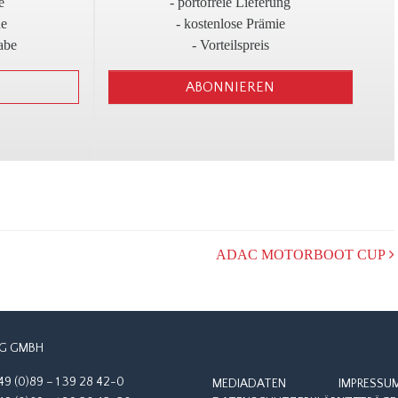
!
3
e
- portofreie Lieferung
ne
- kostenlose Prämie
abe
- Vorteilspreis
ABONNIEREN
ADAC MOTORBOOT CUP
G GMBH
49 (0)89 – 1 39 28 42-0
MEDIADATEN
IMPRESSU