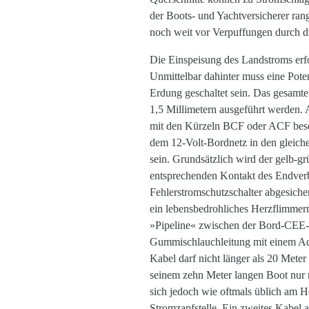
der Boots- und Yachtversicherer rang
noch weit vor Verpuffungen durch d
Die Einspeisung des Landstroms erfo
Unmittelbar dahinter muss eine Poten
Erdung geschaltet sein. Das gesamte
1,5 Millimetern ausgeführt werden.
mit den Kürzeln BCF oder ACF besch
dem 12-Volt-Bordnetz in den gleiche
sein. Grundsätzlich wird der gelb-g
entsprechenden Kontakt des Endver
Fehlerstromschutzschalter abgesicher
ein lebensbedrohliches Herzflimmern
»Pipeline« zwischen der Bord-CEE-
Gummischlauchleitung mit einem Ade
Kabel darf nicht länger als 20 Mete
seinem zehn Meter langen Boot nur 
sich jedoch wie oftmals üblich am He
Stromzapfstelle. Ein zweites Kabel 