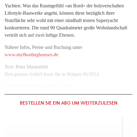
Yachten. Was das Raumgefühl »an Bord« der holzverschalten
Lifestyle-Bauwerke angeht, können diese bezüglich ihrer
Nutzfläche sehr wohl mit einer sündhaft teuren Superyacht
konkurrieren. Die rund 90 Quadratmeter große Wohnlandschaft
verteilt sich auf zwei luftige Ebenen.
Nähere Infos, Preise und Buchung unter
www.myfloatinghouses.de
Text: Peter Marienfeld
Den ganzen Artikel lesen Sie in Skipper 05/2014
In
SKIPPER
,
SKIPPER 05/2014
,
TÖRNS
BESTELLEN SIE EIN ABO UM WEITERZULESEN