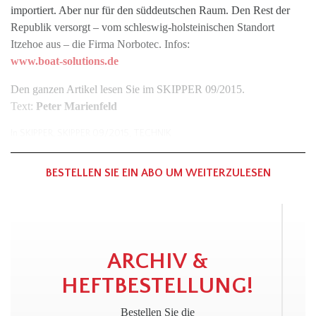
importiert. Aber nur für den süddeutschen Raum. Den Rest der
Republik versorgt – vom schleswig-holsteinischen Standort
Itzehoe aus – die Firma Norbotec. Infos:
www.boat-solutions.de
Den ganzen Artikel lesen Sie im SKIPPER 09/2015.
Text:
Peter Marienfeld
In
SKIPPER
,
SKIPPER 09/2015
,
TECHNIK
BESTELLEN SIE EIN ABO UM WEITERZULESEN
ARCHIV &
HEFTBESTELLUNG!
Bestellen Sie die