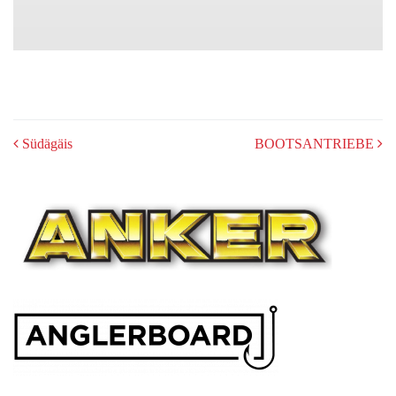
POST
Südägäis
BOOTSANTRIEBE
NAVIGATION