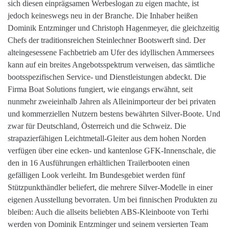
sich diesen einprägsamen Werbeslogan zu eigen machte, ist
jedoch keineswegs neu in der Branche. Die Inhaber heißen
Dominik Entzminger und Christoph Hagenmeyer, die gleichzeitig
Chefs der traditionsreichen Steinlechner Bootswerft sind. Der
alteingesessene Fachbetrieb am Ufer des idyllischen Ammersees
kann auf ein breites Angebotsspektrum verweisen, das sämtliche
bootsspezifischen Service- und Dienstleistungen abdeckt. Die
Firma Boat Solutions fungiert, wie eingangs erwähnt, seit
nunmehr zweieinhalb Jahren als Alleinimporteur der bei privaten
und kommerziellen Nutzern bestens bewährten Silver-Boote. Und
zwar für Deutschland, Österreich und die Schweiz. Die
strapazierfähigen Leichtmetall-Gleiter aus dem hohen Norden
verfügen über eine ecken- und kantenlose GFK-Innenschale, die
den in 16 Ausführungen erhältlichen Trailerbooten einen
gefälligen Look verleiht. Im Bundesgebiet werden fünf
Stützpunkthändler beliefert, die mehrere Silver-Modelle in einer
eigenen Ausstellung bevorraten. Um bei finnischen Produkten zu
bleiben: Auch die allseits beliebten ABS-Kleinboote von Terhi
werden von Dominik Entzminger und seinem versierten Team