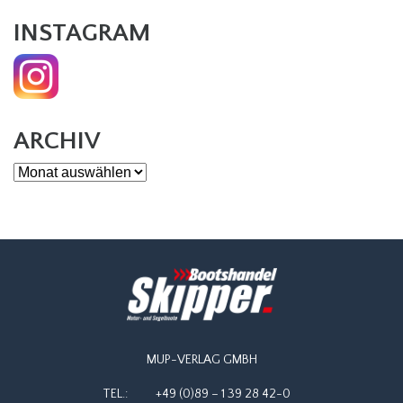
INSTAGRAM
ARCHIV
Archiv
MUP-VERLAG GMBH
TEL.:
+49 (0)89 – 1 39 28 42-0