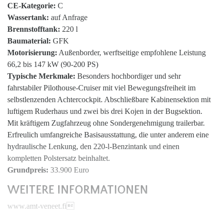
CE-Kategorie:
C
Wassertank:
auf Anfrage
Brennstofftank:
220 l
Baumaterial:
GFK
Motorisierung:
Außenborder, werftseitige empfohlene Leistung
66,2 bis 147 kW (90-200 PS)
Typische Merkmale:
Besonders hochbordiger und sehr
fahrstabiler Pilothouse-Cruiser mit viel Bewegungsfreiheit im
selbstlenzenden Achtercockpit. Abschließbare Kabinensektion mit
luftigem Ruderhaus und zwei bis drei Kojen in der Bugsektion.
Mit kräftigem Zugfahrzeug ohne Sondergenehmigung trailerbar.
Erfreulich umfangreiche Basisausstattung, die unter anderem eine
hydraulische Lenkung, den 220-l-Benzintank und einen
kompletten Polstersatz beinhaltet.
Grundpreis:
33.900 Euro
WEITERE INFORMATIONEN
www.amt-veneet.fi