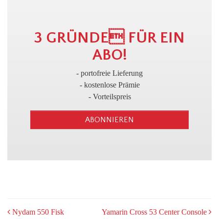
3
3 GRÜNDE FÜR EIN
ABO!
- portofreie Lieferung
- kostenlose Prämie
- Vorteilspreis
ABONNIEREN
POST
Nydam 550 Fisk
Yamarin Cross 53 Center Console