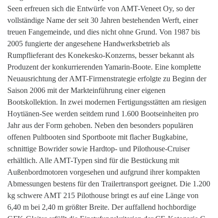
Seen erfreuen sich die Entwürfe von AMT-Veneet Oy, so der
vollständige Name der seit 30 Jahren bestehenden Werft, einer
treuen Fangemeinde, und dies nicht ohne Grund. Von 1987 bis
2005 fungierte der angesehene Handwerksbetrieb als
Rumpflieferant des Konekesko-Konzerns, besser bekannt als
Produzent der konkurrierenden Yamarin-Boote. Eine komplette
Neuausrichtung der AMT-Firmenstrategie erfolgte zu Beginn der
Saison 2006 mit der Markteinführung einer eigenen
Bootskollektion. In zwei modernen Fertigungsstätten am riesigen
Hoytiänen-See werden seitdem rund 1.600 Bootseinheiten pro
Jahr aus der Form gehoben. Neben den besonders populären
offenen Pultbooten sind Sportboote mit flacher Bugkabine,
schnittige Bowrider sowie Hardtop- und Pilothouse-Cruiser
erhältlich. Alle AMT-Typen sind für die Bestückung mit
Außenbordmotoren vorgesehen und aufgrund ihrer kompakten
Abmessungen bestens für den Trailertransport geeignet. Die 1.200
kg schwere AMT 215 Pilothouse bringt es auf eine Länge von
6,40 m bei 2,40 m größter Breite. Der auffallend hochbordige